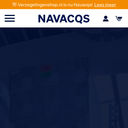
👋 Verzegelingenshop.nl is nu Navacqs!
Lees meer