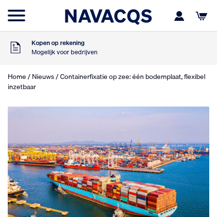
Zaterdag besteld
Dinsdag in huis
9
Klanten geven ons
,5
Op basis van 453 beoordelingen
Kopen op rekening
Mogelijk voor bedrijven
Gratis verzending
Vanaf €75,- excl. BTW
Home
/
Nieuws
/ Containerfixatie op zee: één bodemplaat, flexibel
Zaterdag besteld
inzetbaar
Dinsdag in huis
9
Klanten geven ons
,5
Op basis van 453 beoordelingen
Kopen op rekening
Mogelijk voor bedrijven
Gratis verzending
Vanaf €75,- excl. BTW
Zaterdag besteld
Dinsdag in huis