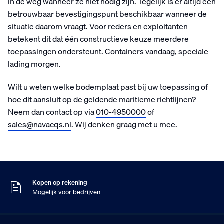
in de weg wanneer ze niet nodig zijn. Tegelijk is er altijd een
betrouwbaar bevestigingspunt beschikbaar wanneer de
situatie daarom vraagt. Voor reders en exploitanten
betekent dit dat één constructieve keuze meerdere
toepassingen ondersteunt. Containers vandaag, speciale
lading morgen.
Wilt u weten welke bodemplaat past bij uw toepassing of
hoe dit aansluit op de geldende maritieme richtlijnen?
Neem dan contact op via
010-4950000
of
sales@navacqs.nl
. Wij denken graag met u mee.
Zaterdag besteld
Dinsdag in huis
9
Klanten geven ons
,5
Op basis van 453 beoordelingen
Kopen op rekening
Mogelijk voor bedrijven
Gratis verzending
Vanaf €75,- excl. BTW
Zaterdag besteld