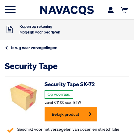
Zaterdag besteld
Dinsdag in huis
9
Klanten geven ons
,5
Op basis van 453 beoordelingen
Kopen op rekening
Mogelijk voor bedrijven
Gratis verzending
Vanaf €75,- excl. BTW
terug naar verzegelingen
Zaterdag besteld
Dinsdag in huis
9
Security Tape
Klanten geven ons
,5
Op basis van 453 beoordelingen
Kopen op rekening
Mogelijk voor bedrijven
Security Tape SK-72
Gratis verzending
Vanaf €75,- excl. BTW
Op voorraad
Zaterdag besteld
vanaf
€
11,00
excl. BTW
Dinsdag in huis
Bekijk product
Geschikt voor het verzegelen van dozen en stretchfolie