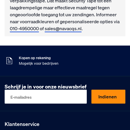
verpakkingstape. Dat maakt Security Tape tot een
laagdrempelige maar effectieve maatregel tegen
ongeoorloofde toegang tot uw zendingen. Informeer
naar voorraadkleuren of gepersonaliseerde opties via
010-4950000
of
sales@navacqs.nl
.
Zaterdag besteld
Dinsdag in huis
9
Klanten geven ons
,5
Op basis van 453 beoordelingen
Kopen op rekening
Mogelijk voor bedrijven
Gratis verzending
Vanaf €75,- excl. BTW
Zaterdag besteld
Schrijf je in voor onze nieuwsbrief
Dinsdag in huis
9
Klanten geven ons
,5
Indienen
E-mailadres
Op basis van 453 beoordelingen
Kopen op rekening
Mogelijk voor bedrijven
Gratis verzending
Vanaf €75,- excl. BTW
Klantenservice
Zaterdag besteld