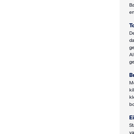
Ba
en
T
De
da
ge
Al
ge
B
Me
ki
kl
bo
E
St
va