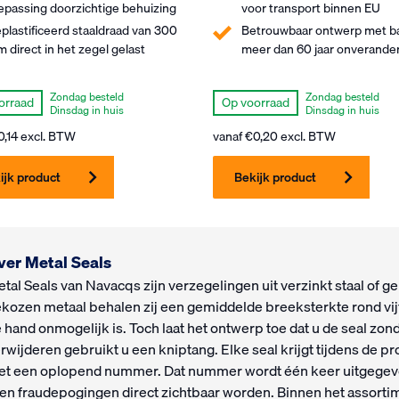
epassing doorzichtige behuizing
voor transport binnen EU
plastificeerd staaldraad van 300
Betrouwbaar ontwerp met bal
 direct in het zegel gelast
meer dan 60 jaar onverande
Zondag besteld
Zondag besteld
orraad
Op voorraad
Dinsdag in huis
Dinsdag in huis
0,14
excl. BTW
vanaf
€
0,20
excl. BTW
ijk product
Bekijk product
ver Metal Seals
tal Seals van Navacqs zijn verzegelingen uit verzinkt staal of ge
kozen metaal behalen zij een gemiddelde breeksterkte rond vij
 hand onmogelijk is. Toch laat het ontwerp toe dat u de seal zon
rwijderen gebruikt u een kniptang. Elke seal krijgt tijdens de 
t een oplopend nummer. Dat nummer wordt één keer uitgegeven
 en fraudepogingen direct zichtbaar worden. Binnen het assorti