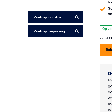
to
Ge
mm
Zoek op industrie
Op vo
Zoek op toepassing
vanaf
€
Bek
O
Me
ge
de
ve
me
is