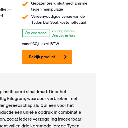
Gepatenteerd sluitmechanisme
tegen manipulatie
letje:
rd
Vereenvoudigde versie van de
Tyden Ball Seal: kosteneffectief
Zondag besteld
Op voorraad
Dinsdag in huis
vanaf
€
0,11
excl. BTW
Bekijk product
plastificeerd staaldraad. Door het
ftig kilogram, waardoor verbreken met
der gereedschap sluit; alleen voor het
productie een unieke opdruk in combinatie
, zodat iedere verzegeling traceerbaar
ment vallen drie kernmodellen: de Tyden