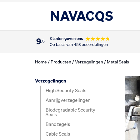
9
Klanten geven ons
,5
Op basis van 453 beoordelingen
Home
/
Producten
/
Verzegelingen
/ Metal Seals
Verzegelingen
High Security Seals
Aanrijg­verzegelingen
Biodegradable Security
Seals
Bandzegels
Cable Seals