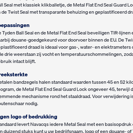
ll Seal met klassiek klikballetje, de Metal Flat End Seal Guar
 de Twist Seal met transparante behuizing en geplastificeerd dr
oepassingen
 Tyden Ball Seal en de Metal Flat End Seal beveiligen TIR-lijnen 
arbij douane-goedgekeurd voor doorvoer binnen de EU. De Twis
plastificeerd draad is ideaal voor gas-, water- en elektrameter
le drie weerstaan zij vocht en temperatuurschommelingen, zodat
bruik intact blijft.
reeksterkte
talen bandzegels halen standaard waarden tussen 45 en 52 kilog
logram, de Metal Flat End Seal Guard Lock ongeveer 45, terwijl de
emmende mechanisme rond het staaldraad. Voor verwijdering is i
utenschaar nodig.
igen logo of bedrukking
andaard levert Navacqs iedere Metal Seal met een basisopdru
n duizend stuks kunt u uw bedrijfsnaam, logo of een douane- of