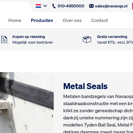
010-4950000
sales@navacqs.nl
Home
Producten
Over ons
Contact
Kopen op rekening
Gratis verzending
Mogelijk voor bedrijven
Vanaf €75,- excl. B
Metal Seals
Metalen bandzegels van Navacqs
staaldraadconstructie met een bree
klikt ze zonder gereedschap dicht
dankzij unieke nummering zijn zi
modellen Tyden Ball Seal, Metal F
dekken daarmee zowel zwaar transp