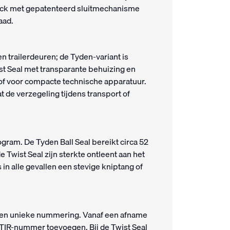
d Lock met gepatenteerd sluitmechanisme
aad.
en trailerdeuren; de Tyden-variant is
t Seal met transparante behuizing en
s of voor compacte technische apparatuur.
 de verzegeling tijdens transport of
ram. De Tyden Ball Seal bereikt circa 52
 Twist Seal zijn sterkte ontleent aan het
n alle gevallen een stevige kniptang of
k en unieke nummering. Vanaf een afname
 TIR-nummer toevoegen. Bij de Twist Seal