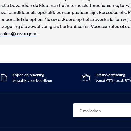
est u bovendien de kleur van het interne sluitmechanisme, terwij
wel bandkleur als opdrukkleur aanpasbaar zijn. Barcodes of QR
eneens tot de opties. Na uw akkoord op het artwork starten wij 
rzegeling die zowel veilig als herkenbaar is. Voor samples of een
f
sales@navacqs.nl
.
Kopen op rekening
Gratis verzending
Mogelijk voor bedrijven
Vanaf €75,- excl. B
E-mailadres