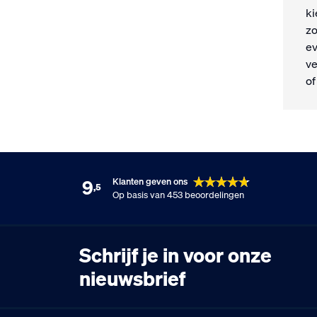
ki
zo
ev
ve
o
9
Klanten geven ons
,5
Op basis van 453 beoordelingen
Schrijf je in voor onze
nieuwsbrief