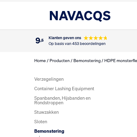
9
Klanten geven ons
,5
Op basis van 453 beoordelingen
Home
/
Producten
/
Bemonstering
/ HDPE monsterfl
Verzegelingen
Container Lashing Equipment
Spanbanden, Hijsbanden en
Rondstroppen
Stuwzakken
Sloten
Bemonstering