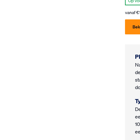
Op vo
vanaf
€
Bek
P
Na
de
st
do
T
De
ee
10
ee