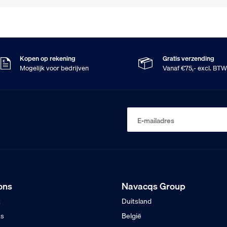
Kopen op rekening
Gratis verzending
Mogelijk voor bedrijven
Vanaf €75,- excl. BT
E-mailadres
ons
Navacqs Group
t
Duitsland
ns
België