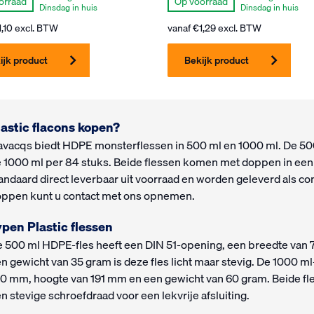
orraad
Op voorraad
Dinsdag in huis
Dinsdag in huis
1,10
excl. BTW
vanaf
€
1,29
excl. BTW
ijk product
Bekijk product
lastic flacons kopen?
vacqs biedt HDPE monsterflessen in 500 ml en 1000 ml. De 500
 1000 ml per 84 stuks. Beide flessen komen met doppen in een
andaard direct leverbaar uit voorraad en worden geleverd als co
ppen kunt u contact met ons opnemen.
ypen Plastic flessen
 500 ml HDPE-fles heeft een DIN 51-opening, een breedte van
n gewicht van 35 gram is deze fles licht maar stevig. De 1000 ml
0 mm, hoogte van 191 mm en een gewicht van 60 gram. Beide fle
n stevige schroefdraad voor een lekvrije afsluiting.