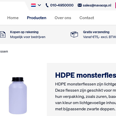
010-4950000
sales@navacqs.nl
Home
Producten
Over ons
Contact
Kopen op rekening
Gratis verzending
Mogelijk voor bedrijven
Vanaf €75,- excl. BT
essen
HDPE monsterfle
HDPE monsterflessen zijn lichtge
Deze flessen zijn geschikt voor 
hun verpakking, zoals zuren, base
van kleur om lichtgevoelige inh
met bijpassende zwarte doppen.