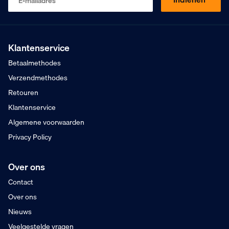
E-mailadres
Op basis van 453 beoordelingen
Kopen op rekening
Mogelijk voor bedrijven
Gratis verzending
Vanaf €75,- excl. BTW
Klantenservice
Voor 16:00 besteld
Betaalmethodes
Morgen in huis
Verzendmethodes
Retouren
Klantenservice
Algemene voorwaarden
Privacy Policy
Over ons
Contact
Over ons
Nieuws
Veelgestelde vragen