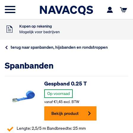
Voor 16:00 besteld
Morgen in huis
9
Klanten geven ons
,5
Op basis van 453 beoordelingen
Kopen op rekening
Mogelijk voor bedrijven
Gratis verzending
Vanaf €75,- excl. BTW
terug naar spanbanden, hijsbanden en rondstroppen
Voor 16:00 besteld
Morgen in huis
9
Spanbanden
Klanten geven ons
,5
Op basis van 453 beoordelingen
Kopen op rekening
Mogelijk voor bedrijven
Gespband 0.25 T
Gratis verzending
Vanaf €75,- excl. BTW
Op voorraad
Voor 16:00 besteld
vanaf
€
1,45
excl. BTW
Morgen in huis
Bekijk product
Lengte: 2,5/5 m Bandbreedte: 25 mm