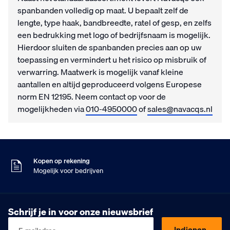
spanbanden volledig op maat. U bepaalt zelf de
lengte, type haak, bandbreedte, ratel of gesp, en zelfs
een bedrukking met logo of bedrijfsnaam is mogelijk.
Hierdoor sluiten de spanbanden precies aan op uw
toepassing en vermindert u het risico op misbruik of
verwarring. Maatwerk is mogelijk vanaf kleine
aantallen en altijd geproduceerd volgens Europese
norm EN 12195. Neem contact op voor de
mogelijkheden via
010-4950000
of
sales@navacqs.nl
Voor 16:00 besteld
Morgen in huis
9
Klanten geven ons
,5
Op basis van 453 beoordelingen
Kopen op rekening
Mogelijk voor bedrijven
Gratis verzending
Vanaf €75,- excl. BTW
Voor 16:00 besteld
Schrijf je in voor onze nieuwsbrief
Morgen in huis
9
Klanten geven ons
,5
Indienen