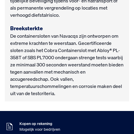
tijdelijke beveiliging tijdens voor- en natransport of
als permanente vergrendeling op locaties met
verhoogd diefstalrisico.
Breeksterkte
De containersloten van Navacqs zijn ontworpen om
extreme krachten te weerstaan. Gecertificeerde
sloten zoals het Cobra Containerslot met Abloy® PL-
358T of SBS PL7000 ondergaan strenge tests waarbij
ze minimaal 300 seconden weerstand moeten bieden
tegen aanvallen met mechanisch en
accugereedschap. Ook vallen,
temperatuurschommelingen en corrosie maken deel
uit van de testcriteria.
Zondag besteld
Dinsdag in huis
9
Klanten geven ons
,5
Op basis van 453 beoordelingen
Kopen op rekening
Mogelijk voor bedrijven