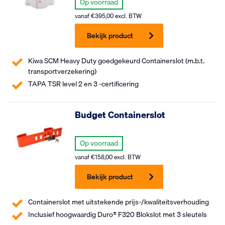
Op voorraad
vanaf
€
395,00
excl. BTW
Bekijk product
Kiwa SCM Heavy Duty goedgekeurd Containerslot (m.b.t.
transportverzekering)
TAPA TSR level 2 en 3 -certificering
Budget Containerslot
Op voorraad
vanaf
€
158,00
excl. BTW
Bekijk product
Containerslot met uitstekende prijs-/kwaliteitsverhouding
Inclusief hoogwaardig Duro® F320 Blokslot met 3 sleutels