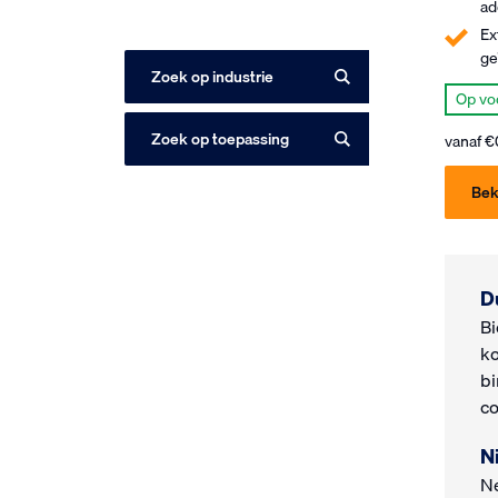
ad
Ex
ge
Zoek op industrie
Op vo
Zoek op toepassing
vanaf
€
Bek
D
Bi
ko
bi
co
N
Ne