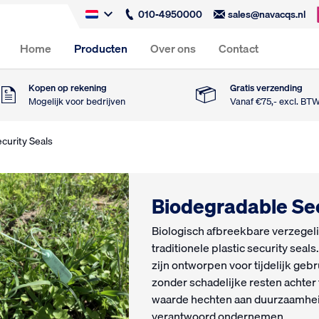
010-4950000
sales@navacqs.nl
Home
Producten
Over ons
Contact
Kopen op rekening
Gratis verzending
Mogelijk voor bedrijven
Vanaf €75,- excl. BT
curity Seals
Biodegradable Sec
Biologisch afbreekbare verzegeli
traditionele plastic security seal
zijn ontworpen voor tijdelijk gebr
zonder schadelijke resten achter t
waarde hechten aan duurzaamheid
verantwoord ondernemen.