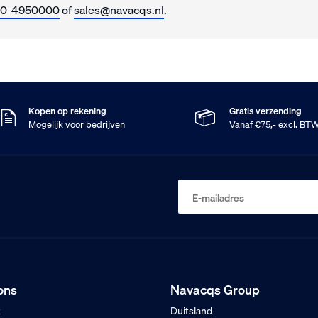
10-4950000
of
sales@navacqs.nl
.
Kopen op rekening
Gratis verzending
Mogelijk voor bedrijven
Vanaf €75,- excl. BT
E-mailadres
ons
Navacqs Group
t
Duitsland