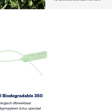
l Biodegradable 350
ologisch afbreekbaar
lypropyleen d.m.v. speciaal