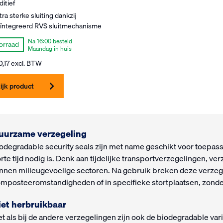
ditief
tra sterke sluiting dankzij
ïntegreerd RVS sluitmechanisme
Na 16:00 besteld
orraad
Maandag in huis
0,17
excl. BTW
ijk product
uurzame verzegeling
odegradable security seals zijn met name geschikt voor toepass
rte tijd nodig is. Denk aan tijdelijke transportverzegelingen, v
nnen milieugevoelige sectoren. Na gebruik breken deze verzege
mposteeromstandigheden of in specifieke stortplaatsen, zonder
iet herbruikbaar
t als bij de andere verzegelingen zijn ook de biodegradable vari