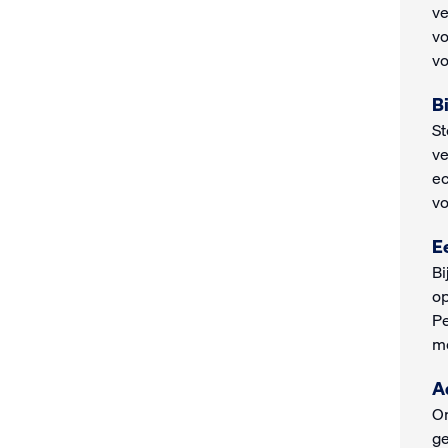
ve
vo
vo
B
St
ve
ec
vo
E
Bi
op
Pe
mo
A
On
ge