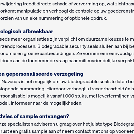
rwijdering treedt directe schade of vervorming op, wat zichtbaar
orkomt manipulatie en verhoogt de controle op uw goederenst
orzien van unieke nummering of optionele opdruk.
iologisch afbreekbaar
eeds meer organisaties zijn verplicht om duurzame keuzes te 
rzendprocessen. Biodegradable security seals sluiten aan bij bel
onomie en groene aanbestedingen. Ze vormen een eenvoudig ma
ldoen aan de toenemende vraag naar milieuvriendelijke verpak
en gepersonaliseerde verzegeling
j Navacqs is het mogelijk om uw biodegradable seals te laten b
lopende nummering. Hierdoor verhoogt u traceerbaarheid én 
rsonalisatie is mogelijk vanaf 1.000 stuks, met levertermijnen v
del. Informeer naar de mogelijkheden.
dvies of sample ontvangen?
ze specialisten adviseren u graag over het juiste type Biodegr
rust een gratis sample aan of neem contact met ons op voor een 