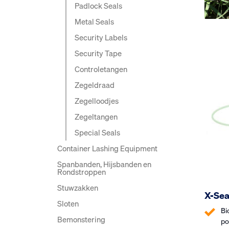
Padlock Seals
Metal Seals
Security Labels
Security Tape
Controle­tangen
Zegeldraad
Zegelloodjes
Zegeltangen
Special Seals
Container Lashing Equipment
Spanbanden, Hijsbanden en
Rondstroppen
Stuwzakken
X-Sea
Sloten
Bi
Bemonstering
po