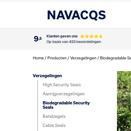
9
Klanten geven ons
,5
Op basis van 453 beoordelingen
Home
/
Producten
/
Verzegelingen
/ Biodegradable Se
Verzegelingen
High Security Seals
Aanrijg­verzegelingen
Biodegradable Security
Seals
Bandzegels
Cable Seals