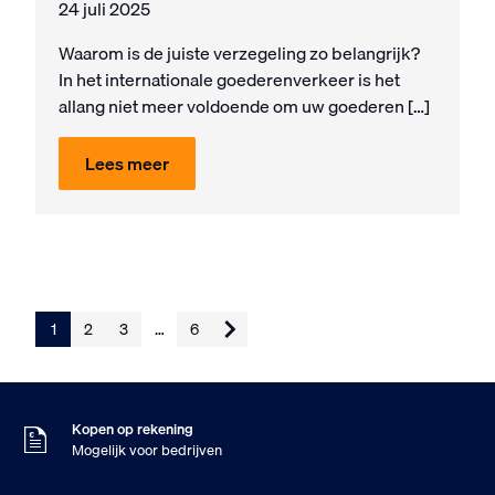
24 juli 2025
Waarom is de juiste verzegeling zo belangrijk?
In het internationale goederenverkeer is het
allang niet meer voldoende om uw goederen […]
Lees meer
1
2
3
…
6
Voor 16:00 besteld
Morgen in huis
9
Klanten geven ons
,5
Op basis van 453 beoordelingen
Kopen op rekening
Mogelijk voor bedrijven
Gratis verzending
Vanaf €75,- excl. BTW