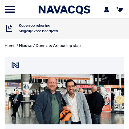
Voor 16:00 besteld
Morgen in huis
9
Klanten geven ons
,5
Op basis van 453 beoordelingen
Kopen op rekening
Mogelijk voor bedrijven
Gratis verzending
Vanaf €75,- excl. BTW
Home
/
Nieuws
/ Dennis & Arnoud op stap
Voor 16:00 besteld
Morgen in huis
9
Klanten geven ons
,5
Op basis van 453 beoordelingen
Kopen op rekening
Mogelijk voor bedrijven
Gratis verzending
Vanaf €75,- excl. BTW
Voor 16:00 besteld
Morgen in huis