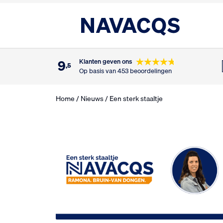
9
Klanten geven ons
,5
Op basis van 453 beoordelingen
Home
/
Nieuws
/ Een sterk staaltje