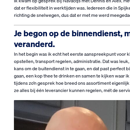
Ik kwam op gesprek bij Navacqs met Dennis en Alex. Het 
dat er flexibiliteit in werktijden was. Iedereen die in Spi
richting de snelwegen, dus dat er met me werd meegeda
Je begon op de binnendienst, ma
veranderd.
In het begin was ik echt het eerste aanspreekpunt voor 
opstellen, transport regelen, administratie. Dat was leuk,
kans om de buitendienst in te gaan, en dat past perfect bij 
gaan, een kop thee te drinken en samen te kijken waar i
tijdens zo’n gesprek hoe breed ons assortiment eigenlijk 
ze alles bij één leverancier kunnen regelen, mét de servi