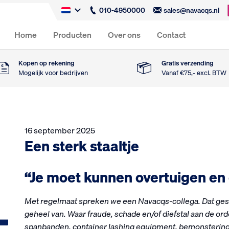
010-4950000
sales@navacqs.nl
Home
Producten
Over ons
Contact
Kopen op rekening
Gratis verzending
Mogelijk voor bedrijven
Vanaf €75,- excl. BTW
16 september 2025
Een sterk staaltje
“Je moet kunnen overtuigen en
Met regelmaat spreken we een Navacqs-collega. Dat ge
geheel van. Waar fraude, schade en/of diefstal aan de orde
spanbanden, container lashing equipment, bemonstering