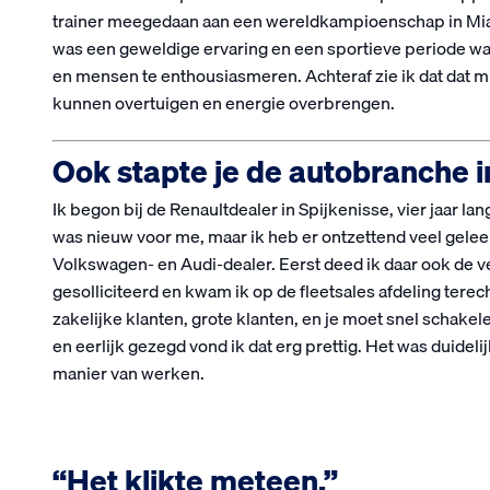
trainer meegedaan aan een wereldkampioenschap in Miami
was een geweldige ervaring en een sportieve periode waa
en mensen te enthousiasmeren. Achteraf zie ik dat dat mij
kunnen overtuigen en energie overbrengen.
Ook stapte je de autobranche i
Ik begon bij de Renaultdealer in Spijkenisse, vier jaar la
was nieuw voor me, maar ik heb er ontzettend veel gelee
Volkswagen- en Audi-dealer. Eerst deed ik daar ook de ve
gesolliciteerd en kwam ik op de fleetsales afdeling terec
zakelijke klanten, grote klanten, en je moet snel schak
en eerlijk gezegd vond ik dat erg prettig. Het was duidel
manier van werken.
“Het klikte meteen.”