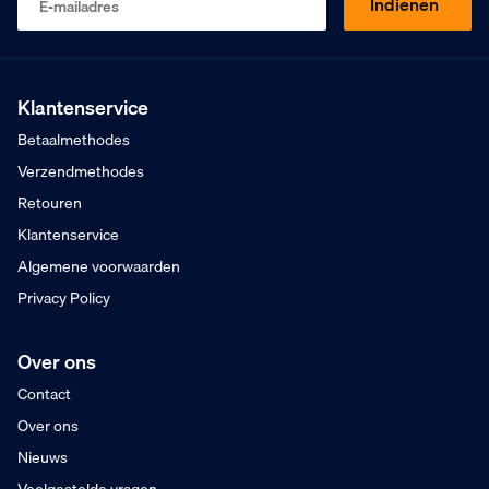
Indienen
E-mailadres
Op basis van 453 beoordelingen
Kopen op rekening
Mogelijk voor bedrijven
Gratis verzending
Vanaf €75,- excl. BTW
Klantenservice
Zaterdag besteld
Betaalmethodes
Dinsdag in huis
Verzendmethodes
Retouren
Klantenservice
Algemene voorwaarden
Privacy Policy
Over ons
Contact
Over ons
Nieuws