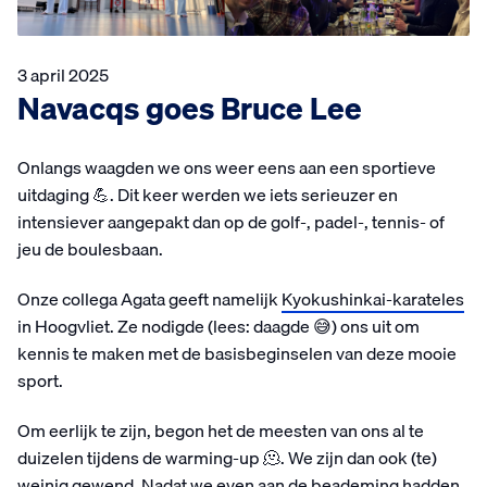
3 april 2025
Navacqs goes Bruce Lee
Onlangs waagden we ons weer eens aan een sportieve
uitdaging 💪. Dit keer werden we iets serieuzer en
intensiever aangepakt dan op de golf-, padel-, tennis- of
jeu de boulesbaan.
Onze collega Agata geeft namelijk
Kyokushinkai-karateles
in Hoogvliet. Ze nodigde (lees: daagde 😅) ons uit om
kennis te maken met de basisbeginselen van deze mooie
sport.
Om eerlijk te zijn, begon het de meesten van ons al te
duizelen tijdens de warming-up 🫠. We zijn dan ook (te)
weinig gewend. Nadat we even aan de beademing hadden