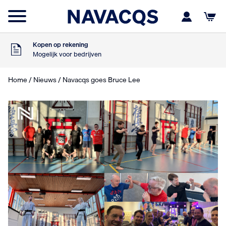
Voor 16:00 besteld
Maandag in huis
9
Klanten geven ons
,5
Op basis van 453 beoordelingen
Kopen op rekening
Mogelijk voor bedrijven
Gratis verzending
Vanaf €75,- excl. BTW
Home
/
Nieuws
/ Navacqs goes Bruce Lee
Voor 16:00 besteld
Maandag in huis
9
Klanten geven ons
,5
Op basis van 453 beoordelingen
Kopen op rekening
Mogelijk voor bedrijven
Gratis verzending
Vanaf €75,- excl. BTW
Voor 16:00 besteld
Maandag in huis