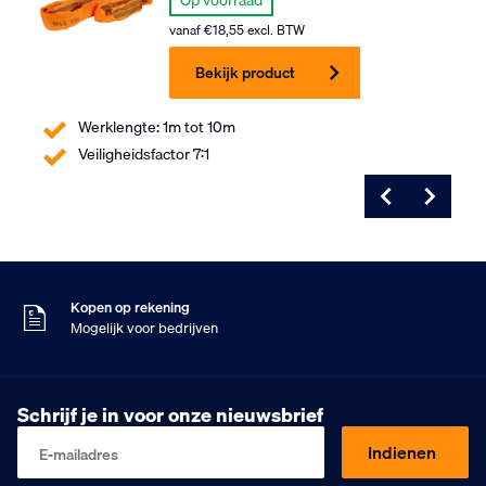
Op voorraad
vanaf
€
18,55
excl. BTW
Bekijk product
Werklengte: 1m tot 10m
Veiligheidsfactor 7:1
Voor 16:00 besteld
Maandag in huis
9
Klanten geven ons
,5
Op basis van 453 beoordelingen
Kopen op rekening
Mogelijk voor bedrijven
Gratis verzending
Vanaf €75,- excl. BTW
Voor 16:00 besteld
Schrijf je in voor onze nieuwsbrief
Maandag in huis
9
Klanten geven ons
,5
Indienen
E-mailadres
Op basis van 453 beoordelingen
Kopen op rekening