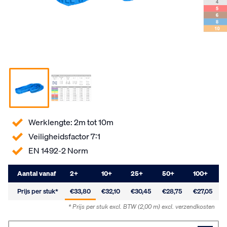
Werklengte: 2m tot 10m
Veiligheidsfactor 7:1
EN 1492-2 Norm
Aantal vanaf
2
+
10
+
25
+
50
+
100
+
Prijs per stuk*
€33,80
€32,10
€30,45
€28,75
€27,05
* Prijs per stuk excl. BTW
(2,00 m)
excl. verzendkosten