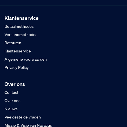
Mogelijk voor bedrijven
Gratis verzending
Vanaf €75,- excl. BTW
Klantenservice
Voor 16:00 besteld
Betaalmethodes
Maandag in huis
Verzendmethodes
Retouren
Klantenservice
Algemene voorwaarden
Privacy Policy
Over ons
Contact
Over ons
Nieuws
Veelgestelde vragen
Missie & Visie van Navacqs