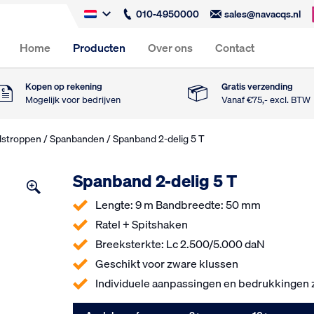
010-4950000
sales@navacqs.nl
Home
Producten
Over ons
Contact
Kopen op rekening
Gratis verzending
Mogelijk voor bedrijven
Vanaf €75,- excl. BTW
dstroppen
/
Spanbanden
/ Spanband 2-delig 5 T
Spanband 2-delig 5 T
Lengte: 9 m Bandbreedte: 50 mm
Ratel + Spitshaken
Breeksterkte: Lc 2.500/5.000 daN
Geschikt voor zware klussen
Individuele aanpassingen en bedrukkingen z