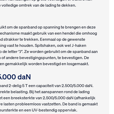
 volledige omtrek van de lading te dekken.
n
ruikt om de spanband op spanning te brengen en deze
elmechanisme maakt gebruik van een hendel die omhoog
 strakker te trekken. Eenmaal op de gewenste
ing vast te houden. Spitshaken, ook wel J-haken
 de letter “J”. Ze worden gebruikt om de spanband aan
n of andere bevestigingspunten, te bevestigen. De
nen gemakkelijk worden bevestigd en losgemaakt.
/5.000 daN
nd 2-delig 5 T een capaciteit van 2.500/5.000 daN.
rekte belasting. Bij het aanspannen rond de lading
t een breeksterkte van 2.500/5.000 daN (afhankelijk
e lasten probleemloos vastzetten. De band is gemaakt
heursterkte en een UV-bestendig oppervlak.