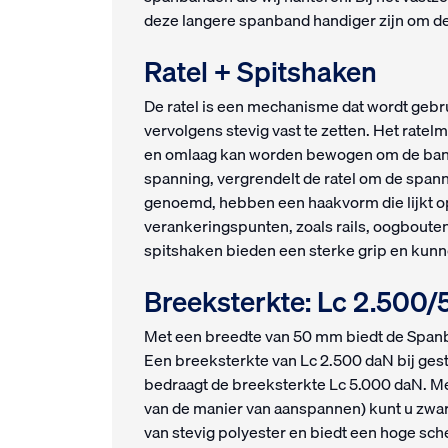
deze langere spanband handiger zijn om de
Ratel + Spitshake
De ratel is een mechanisme dat wordt geb
vervolgens stevig vast te zetten. Het rat
en omlaag kan worden bewogen om de band
spanning, vergrendelt de ratel om de spann
genoemd, hebben een haakvorm die lijkt op
verankeringspunten, zoals rails, oogboute
spitshaken bieden een sterke grip en kun
Breeksterkte: Lc 2.500
Met een breedte van 50 mm biedt de Spanba
Een breeksterkte van Lc 2.500 daN bij gest
bedraagt de breeksterkte Lc 5.000 daN. Me
van de manier van aanspannen) kunt u zwar
van stevig polyester en biedt een hoge sc