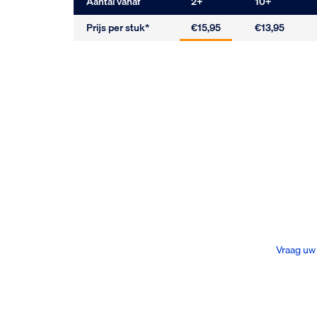
Aantal vanaf
2
+
10
+
Prijs per stuk*
€15,95
€13,95
Vraag uw 