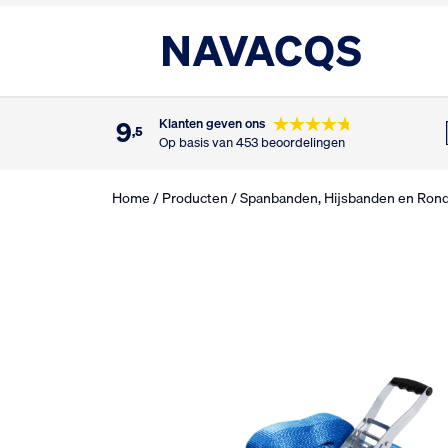
9
Klanten geven ons
,5
Op basis van 453 beoordelingen
Home
/
Producten
/
Spanbanden, Hijsbanden en Ron