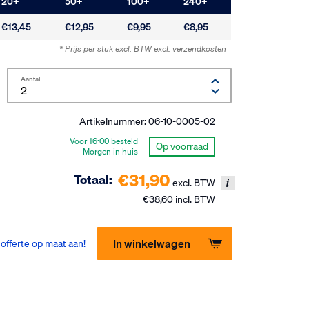
20
+
50
+
100
+
240
+
€13,45
€12,95
€9,95
€8,95
* Prijs per stuk excl. BTW
excl. verzendkosten
Aantal
Artikelnummer:
06-10-0005-02
Voor 16:00 besteld
Op voorraad
Morgen in huis
€31,90
Totaal:
excl. BTW
€38,60 incl. BTW
In winkelwagen
offerte op maat aan!