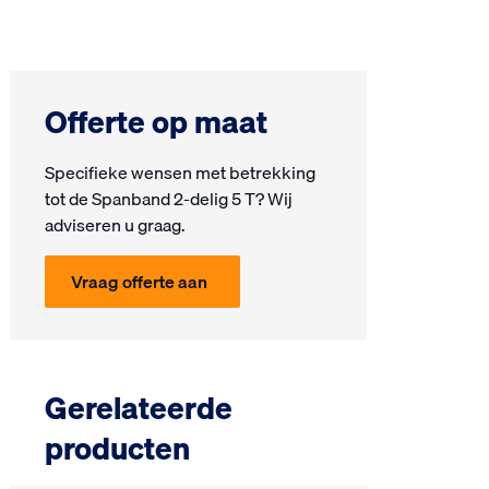
Offerte op maat
Specifieke wensen met be­trek­king
tot de Spanband 2-delig 5 T? Wij
ad­vi­seren u graag.
Vraag offerte aan
Gerelateerde
producten