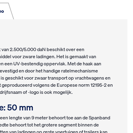
eo
t van 2.500/5.000 daN beschikt over een
middel voor zware ladingen. Het is gemaakt van
en een UV-bestendig oppervlak. Met de haak aan
bevestigd en door het handige ratelmechanisme
is geschikt voor zwaar transport op vrachtwagens en
t geproduceerd volgens de Europese norm 12195-2 en
ijfsnaam of -logo is ook mogelijk.
te: 50 mm
en lengte van 9 meter behoort toe aan de Spanband
eedte behoort tot het grotere segment binnen de
tten van ladingen op grote voertuigen of trailers kan