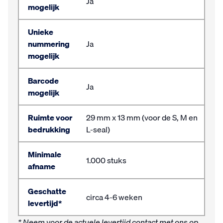
Ja
mogelijk
Unieke
nummering
Ja
mogelijk
Barcode
Ja
mogelijk
Ruimte voor
29 mm x 13 mm (voor de S, M en
bedrukking
L-seal)
Minimale
1.000 stuks
afname
Geschatte
circa 4-6 weken
levertijd*
* Neem voor de actuele levertijd contact met ons op.