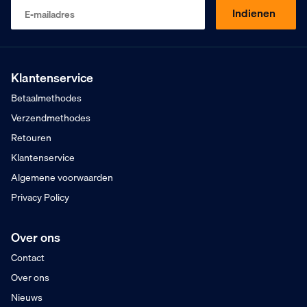
9
Klanten geven ons
,5
Indienen
E-mailadres
Op basis van 453 beoordelingen
Kopen op rekening
Mogelijk voor bedrijven
Gratis verzending
Vanaf €75,- excl. BTW
Klantenservice
Na 16:00 besteld
Betaalmethodes
Dinsdag in huis
Verzendmethodes
Retouren
Klantenservice
Algemene voorwaarden
Privacy Policy
Over ons
Contact
Over ons
Nieuws