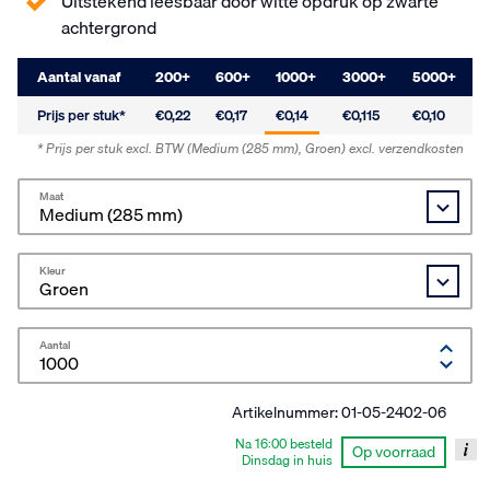
Uitstekend leesbaar door witte opdruk op zwarte
achtergrond
Aantal vanaf
200
+
600
+
1000
+
3000
+
5000
+
Prijs per stuk*
€0,22
€0,17
€0,14
€0,115
€0,10
* Prijs per stuk excl. BTW
(Medium (285 mm), Groen)
excl. verzendkosten
Maat
Kleur
Aantal
Artikelnummer:
01-05-2402-06
Na 16:00 besteld
Op voorraad
Dinsdag in huis