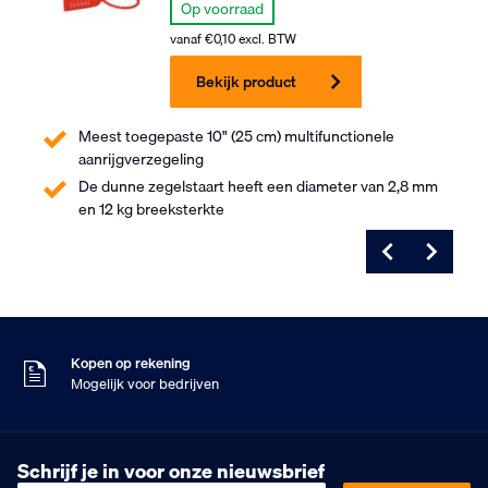
Op voorraad
vanaf
€
0,10
excl. BTW
Bekijk product
Meest toegepaste 10" (25 cm) multifunctionele
aanrijgverzegeling
De dunne zegelstaart heeft een diameter van 2,8 mm
en 12 kg breeksterkte
Na 16:00 besteld
Dinsdag in huis
9
Klanten geven ons
,5
Op basis van 453 beoordelingen
Kopen op rekening
Mogelijk voor bedrijven
Gratis verzending
Vanaf €75,- excl. BTW
Na 16:00 besteld
Schrijf je in voor onze nieuwsbrief
Dinsdag in huis