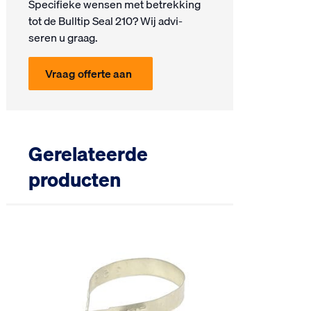
Specifieke wensen met be­trek­king
tot de Bulltip Seal 210? Wij ad­vi­
seren u graag.
Vraag offerte aan
Gerelateerde
producten