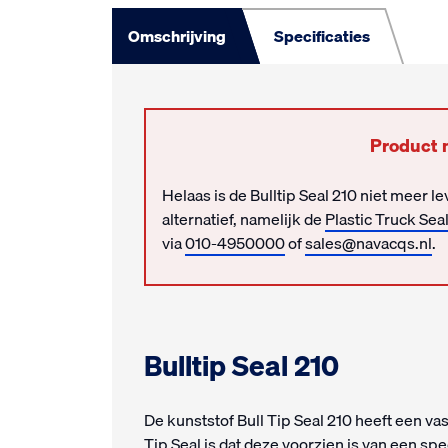
Omschrijving
Specificaties
Product 
Helaas is de Bulltip Seal 210 niet meer 
alternatief, namelijk de
Plastic Truck Sea
via
010-4950000
of
sales@navacqs.nl
.
Bulltip Seal 210
De kunststof Bull Tip Seal 210 heeft een v
Tip Seal is dat deze voorzien is van een spe