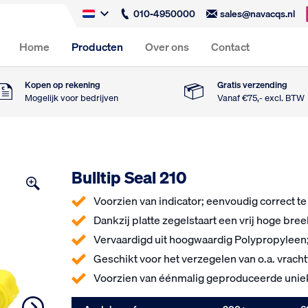
010-4950000
sales@navacqs.nl
Home
Producten
Over ons
Contact
Kopen op rekening
Gratis verzending
Mogelijk voor bedrijven
Vanaf €75,- excl. BTW
Bulltip Seal 210
Voorzien van indicator; eenvoudig correct t
Dankzij platte zegelstaart een vrij hoge bre
Vervaardigd uit hoogwaardig Polypropyleen
Geschikt voor het verzegelen van o.a. vrac
Voorzien van éénmalig geproduceerde uni