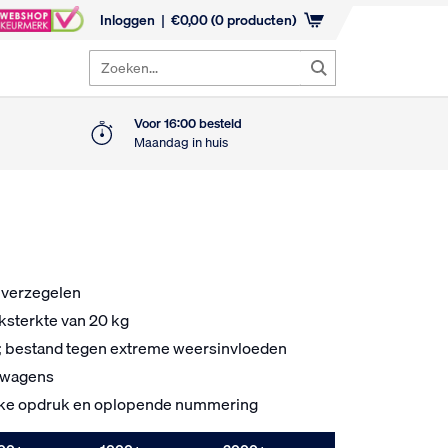
Inloggen
€
0,00
(0 producten)
Zoeken...
Voor 16:00 besteld
Maandag in huis
e verzegelen
eksterkte van 20 kg
; bestand tegen extreme weersinvloeden
htwagens
eke opdruk en oplopende nummering