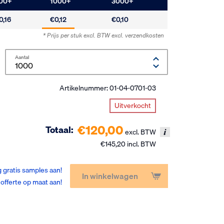
00
+
1000
+
3000
+
0,16
€0,12
€0,10
* Prijs per stuk excl. BTW
excl. verzendkosten
Aantal
Artikelnummer:
01-04-0701-03
Uitverkocht
€120,00
Totaal:
excl. BTW
€145,20 incl. BTW
 gratis samples aan!
In winkelwagen
offerte op maat aan!