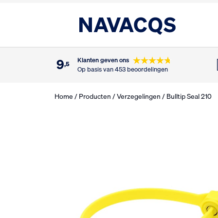
9
Klanten geven ons
,5
Op basis van 453 beoordelingen
Home
/
Producten
/
Verzegelingen
/ Bulltip Seal 210