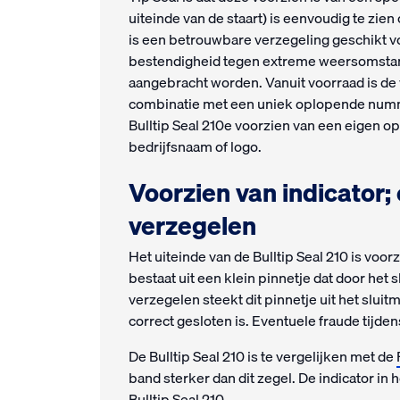
uiteinde van de staart) is eenvoudig te zien 
is een betrouwbare verzegeling geschikt v
bestendigheid tegen extreme weersomstan
aangebracht worden. Vanuit voorraad is de
combinatie met een uniek oplopende numme
Bulltip Seal 210e voorzien van een eigen o
bedrijfsnaam of logo.
Voorzien van indicator;
verzegelen
Het uiteinde van de Bulltip Seal 210 is voor
bestaat uit een klein pinnetje dat door het
verzegelen steekt dit pinnetje uit het slui
correct gesloten is. Eventuele fraude tij
De Bulltip Seal 210 is te vergelijken met de
band sterker dan dit zegel. De indicator in
Bulltip Seal 210.