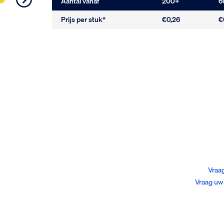
Aantal vanaf
200
+
6
Prijs per stuk*
€0,26
€
Vraag
Vraag uw 