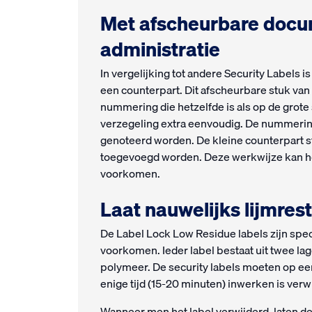
Met afscheurbare docume
administratie
In vergelijking tot andere Security Labels
een counterpart. Dit afscheurbare stuk van 
nummering die hetzelfde is als op de grote 
verzegeling extra eenvoudig. De nummering
genoteerd worden. De kleine counterpart s
toegevoegd worden. Deze werkwijze kan he
voorkomen.
Laat nauwelijks lijmre
De Label Lock Low Residue labels zijn spe
voorkomen. Ieder label bestaat uit twee lag
polymeer. De security labels moeten op ee
enige tijd (15-20 minuten) inwerken is ver
Wanneer men het label verwijderd, laten de 