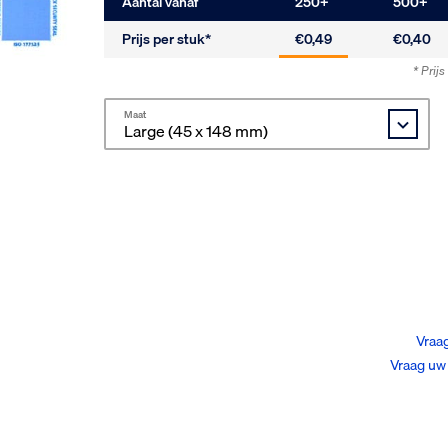
Aantal vanaf
250
+
500
+
Prijs per stuk*
€0,49
€0,40
* Prij
Maat
Vraag
Vraag uw 