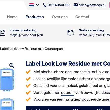
010-4950000
sales@navacqs.nl
Home
Producten
Over ons
Contact
Kopen op rekening
Gratis verzending
Mogelijk voor bedrijven
Vanaf €75,- excl. BT
 Label Lock Low Residue met Counterpart
Label Lock Low Residue met C
Met afscheurbare document sticker t.b.v. ad
Laat nauwelijks lijmresten achter op onder
Geschikt voor o.a. metaal, gelakt hout en gla
Verzegelen van
deuren
, vertrouwelijke dos
Voorzien van éénmalig geproduceerde uni