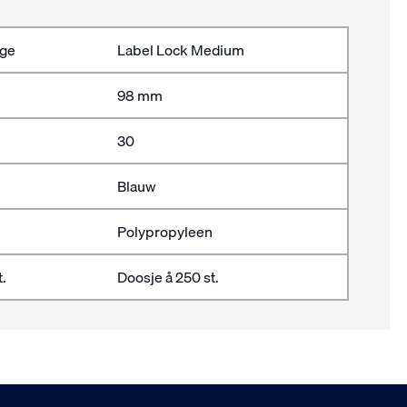
rge
Label Lock Medium
98 mm
30
Blauw
Polypropyleen
.
Doosje å 250 st.