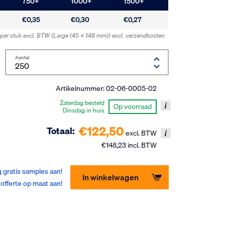
750
+
1000
+
1500
+
€0,35
€0,30
€0,27
s per stuk excl. BTW
(Large (45 x 148 mm))
excl. verzendkosten
Aantal
Artikelnummer:
02-06-0005-02
Zaterdag besteld
Op voorraad
Dinsdag in huis
€122,50
Totaal:
excl. BTW
€148,23 incl. BTW
 gratis samples aan!
In winkelwagen
offerte op maat aan!