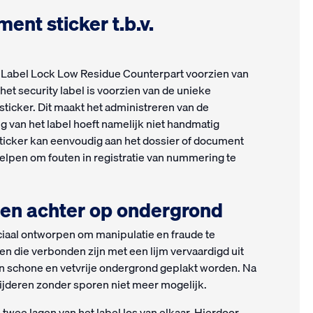
nt sticker t.b.v.
 is Label Lock Low Residue Counterpart voorzien van
het security label is voorzien van de unieke
sticker. Dit maakt het administreren van de
 van het label hoeft namelijk niet handmatig
ticker kan eenvoudig aan het dossier of document
lpen om fouten in registratie van nummering te
sten achter op ondergrond
ciaal ontworpen om manipulatie en fraude te
en die verbonden zijn met een lijm vervaardigd uit
n schone en vetvrije ondergrond geplakt worden. Na
wijderen zonder sporen niet meer mogelijk.
twee lagen van het label los van elkaar. Hierdoor