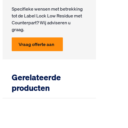
Specifieke wensen met be­trek­king
tot de Label Lock Low Residue met
Counterpart? Wij ad­vi­seren u
graag.
Vraag offerte aan
Gerelateerde
producten