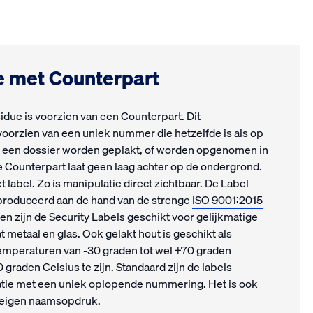
e met Counterpart
due is voorzien van een Counterpart. Dit
 voorzien van een uniek nummer die hetzelfde is als op
 op een dossier worden geplakt, of worden opgenomen in
 Counterpart laat geen laag achter op de ondergrond.
et label. Zo is manipulatie direct zichtbaar. De Label
eproduceerd aan de hand van de strenge
ISO 9001:2015
 zijn de Security Labels geschikt voor gelijkmatige
metaal en glas. Ook gelakt hout is geschikt als
temperaturen van -30 graden tot wel +70 graden
raden Celsius te zijn. Standaard zijn de labels
atie met een uniek oplopende nummering. Het is ook
n eigen naamsopdruk.