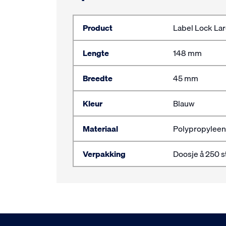
Product
Label Lock La
Lengte
148 mm
Breedte
45 mm
Kleur
Blauw
Materiaal
Polypropyleen
Verpakking
Doosje å 250 st