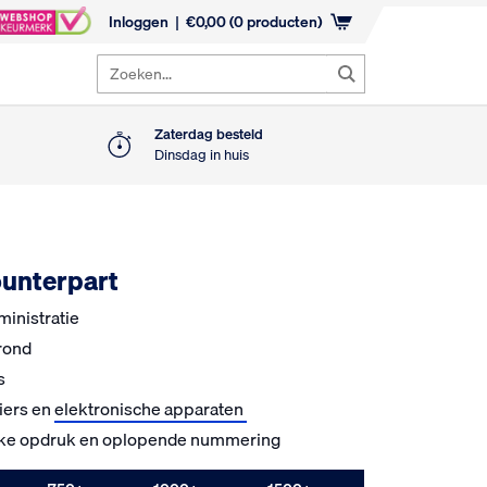
Inloggen
€
0,00
(0 producten)
Zoeken...
Zaterdag besteld
W
Dinsdag in huis
ounterpart
ministratie
grond
s
siers en
elektronische apparaten
eke opdruk en oplopende nummering