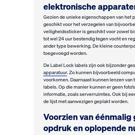
elektronische apparate
Gezien de unieke eigenschappen van het p
geschikt voor het verzegelen van bijvoorb
veiligheidssticker is geschikt voor zowel b
tot wel 24 uur bestendig tegen vocht en reg
ander type bewerking. De kleine counterpa
toegevoegd worden.
De Label Lock labels zijn ook bijzonder ge
apparatuur
. Zo kunnen bijvoorbeeld compu
voorkomen. Daarnaast kunnen lenzen van te
labels. Op die manier kunnen er geen foto
informatie, zoals serverruimtes. Ook bij ee
de lijst met aanwezigen geplakt worden.
Voorzien van éénmalig
opdruk en oplopende 