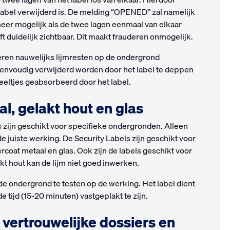
t label verwijderd is. De melding “OPENED” zal namelijk
 meer mogelijk als de twee lagen eenmaal van elkaar
t duidelijk zichtbaar. Dit maakt frauderen onmogelijk.
eren nauwelijks lijmresten op de ondergrond
eenvoudig verwijderd worden door het label te deppen
eeltjes geabsorbeerd door het label.
al, gelakt hout en glas
 zijn geschikt voor specifieke ondergronden. Alleen
 juiste werking. De Security Labels zijn geschikt voor
coat metaal en glas. Ook zijn de labels geschikt voor
t hout kan de lijm niet goed inwerken.
p de ondergrond te testen op de werking. Het label dient
tijd (15-20 minuten) vastgeplakt te zijn.
vertrouwelijke dossiers en