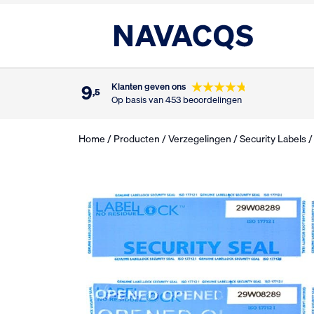
9
Klanten geven ons
,5
Op basis van 453 beoordelingen
Home
/
Producten
/
Verzegelingen
/
Security Labels
/