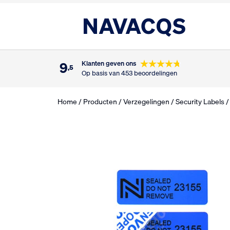
9
Klanten geven ons
,5
Op basis van 453 beoordelingen
Home
/
Producten
/
Verzegelingen
/
Security Labels
/