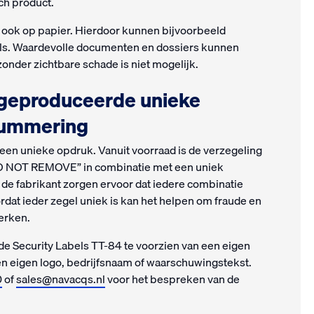
ch product.
s ook op papier. Hierdoor kunnen bijvoorbeeld
ls. Waardevolle documenten en dossiers kunnen
onder zichtbare schade is niet mogelijk.
 geproduceerde unieke
nummering
 een unieke opdruk. Vanuit voorraad is de verzegeling
DO NOT REMOVE” in combinatie met een uniek
e fabrikant zorgen ervoor dat iedere combinatie
dat ieder zegel uniek is kan het helpen om fraude en
merken.
 de Security Labels TT-84 te voorzien van een eigen
en eigen logo, bedrijfsnaam of waarschuwingstekst.
0
of
sales@navacqs.nl
voor het bespreken van de