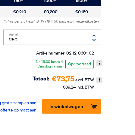
750
+
1000
+
1500
+
€0,210
€0,200
€0,180
* Prijs per stuk excl. BTW
(19 x 50 mm)
excl. verzendkosten
Aantal
Artikelnummer:
02-12-0601-02
Na 16:00 besteld
Op voorraad
Dinsdag in huis
€73,75
Totaal:
excl. BTW
€89,24 incl. BTW
 gratis samples aan!
In winkelwagen
offerte op maat aan!