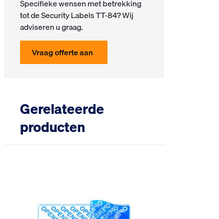
Specifieke wensen met be­trek­king
tot de Security Labels TT-84? Wij
ad­vi­seren u graag.
Vraag offerte aan
Gerelateerde
producten