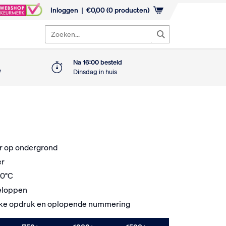
Inloggen
€
0,00
(0 producten)
Zoeken...
Na 16:00 besteld
W
Dinsdag in huis
er op ondergrond
er
40°C
veloppen
eke opdruk en oplopende nummering