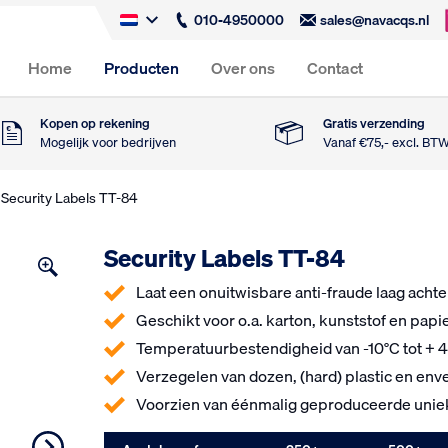
010-4950000
sales@navacqs.nl
Home
Producten
Over ons
Contact
Kopen op rekening
Gratis verzending
Mogelijk voor bedrijven
Vanaf €75,- excl. BT
 Security Labels TT-84
Security Labels TT-84
Laat een onuitwisbare anti-fraude laag acht
Geschikt voor o.a. karton, kunststof en papi
Temperatuurbestendigheid van -10°C tot + 
Verzegelen van dozen, (hard) plastic en en
Voorzien van éénmalig geproduceerde uni