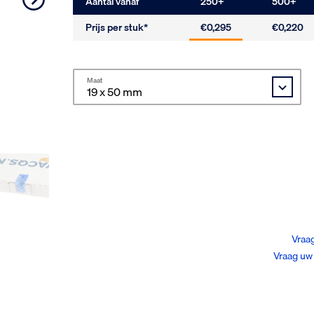
Aantal vanaf
250
+
500
+
Prijs per stuk*
€0,295
€0,220
Maat
Vraag
Vraag uw 