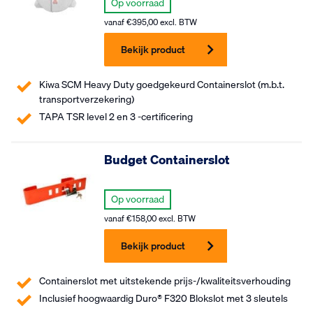
Op voorraad
vanaf
€
395,00
excl. BTW
Bekijk product
Kiwa SCM Heavy Duty goedgekeurd Containerslot (m.b.t.
transportverzekering)
TAPA TSR level 2 en 3 -certificering
Budget Containerslot
Op voorraad
vanaf
€
158,00
excl. BTW
Bekijk product
Containerslot met uitstekende prijs-/kwaliteitsverhouding
Inclusief hoogwaardig Duro® F320 Blokslot met 3 sleutels