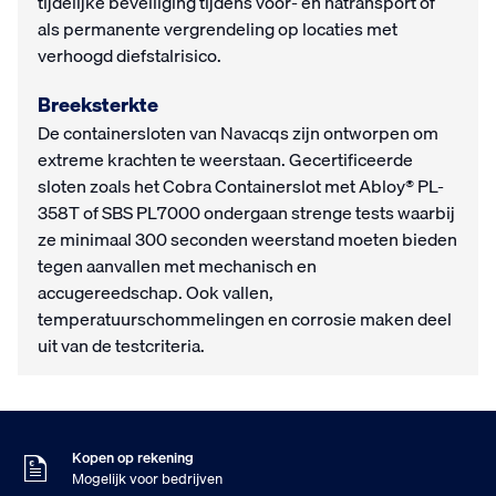
tijdelijke beveiliging tijdens voor- en natransport of
als permanente vergrendeling op locaties met
verhoogd diefstalrisico.
Breeksterkte
De containersloten van Navacqs zijn ontworpen om
extreme krachten te weerstaan. Gecertificeerde
sloten zoals het Cobra Containerslot met Abloy® PL-
358T of SBS PL7000 ondergaan strenge tests waarbij
ze minimaal 300 seconden weerstand moeten bieden
tegen aanvallen met mechanisch en
accugereedschap. Ook vallen,
temperatuurschommelingen en corrosie maken deel
uit van de testcriteria.
Zondag besteld
Dinsdag in huis
9
Klanten geven ons
,5
Op basis van 453 beoordelingen
Kopen op rekening
Mogelijk voor bedrijven