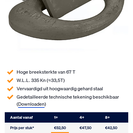
Hoge breeksterkte van 67 T
W.L.L. 335 Kn (≈33,5T)
Vervaardigd uit hoogwaardig gehard staal
Gedetailleerde technische tekening beschikbaar
(
Downloaden
)
Aantal vanaf
1
+
4
+
8
+
Prijs per stuk*
€52,50
€47,50
€42,50