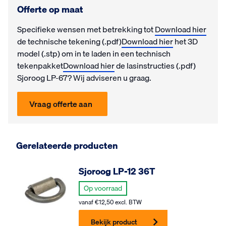
Offerte op maat
Specifieke wensen met be­trek­king tot
Download hier
de technische tekening (.pdf)
Download hier
het 3D
model (.stp) om in te laden in een technisch
tekenpakket
Download hier
de lasinstructies (.pdf)
Sjoroog LP-67? Wij ad­vi­seren u graag.
Vraag offerte aan
Gerelateerde producten
Sjoroog LP-12 36T
Op voorraad
vanaf
€
12,50
excl. BTW
Bekijk product