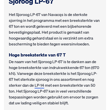
Sjoroog LP-67
Het Sjoroog LP-67 van Navacqs is de sterkste
sjorring in het programma met een breeksterkte van
67 ton en wordt geleverd met een bijbehorende
bevestigingsplaat. Het product is gemaakt van
hoogwaardig gehard staal en is verzinkt om extra
bescherming te bieden tegen weersinvloeden.
Hoge breeksterkte van 67 T
De naam van het Sjoroog LP-67 is te danken aan de
hoge breeksterkte van indrukwekkende 67 ton (670
kN). Vanwege deze breeksterkte is het Sjoroog LP-
67 het sterkste sjoroog in ons assortiment en nog
sterker dan de
LP-14
met een breeksterkte van 50
ton. Het Sjoroog LP-67 kan in veel verschillende
toepassingen worden gebruikt om ervoor te zorgen
dat uw lading veilig en stabiel blijft.