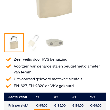
Zeer veilig door RVS behuizing
Voorzien van geharde stalen beugel met diameter
van 14mm.
Uit voorraad geleverd met twee sleutels
EN1627, EN12320 en VbV gekeurd
Aantal vanaf
1
+
3
+
5
+
10
+
Prijs per stuk*
€195,00
€185,00
€179,00
€169,00