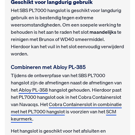
Geschikt voor langdurig gebruik
Het SBS PL7000 hangslot is geschikt voor langdurig
gebruik en is bestendig tegen extreme
weersomstandigheden. Om een soepele werking te
behouden is het aan te raden het slot
maandelijks
te
reinigen met Brunox of WD40 smeermiddel.
Hierdoor kan het vuil in het slot eenvoudig verwijderd
worden.
Combineren met Abloy PL-385
Tijdens de ontwerpfase van het SBS PL7000
hangslot zijn de afmetingen naast de afmetingen van
het
Abloy PL-358
hangslot gehouden. Hierdoor past
het PL7000 hangslot ook in het Cobra Containerslot
van Navacqs. Het
Cobra Containerslot in combinatie
met het PL7000 hangslot
is voorzien van het
SCM
keurmerk
.
Het hangslot is geschikt voor het afsluiten en