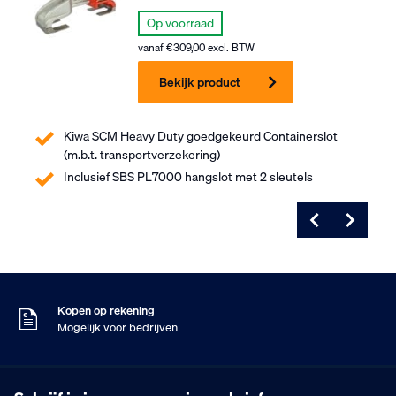
Op voorraad
vanaf
€
309,00
excl. BTW
Bekijk product
Kiwa SCM Heavy Duty goedgekeurd Containerslot
(m.b.t. transportverzekering)
Inclusief SBS PL7000 hangslot met 2 sleutels
Zaterdag besteld
Dinsdag in huis
9
Klanten geven ons
,5
Op basis van 453 beoordelingen
Kopen op rekening
Mogelijk voor bedrijven
Gratis verzending
Vanaf €75,- excl. BTW
Zaterdag besteld