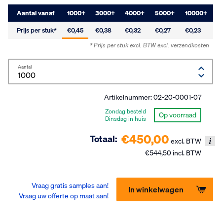
Aantal vanaf
1000
+
3000
+
4000
+
5000
+
10000
+
Prijs per stuk*
€0,45
€0,38
€0,32
€0,27
€0,23
* Prijs per stuk excl. BTW
excl. verzendkosten
Aantal
Artikelnummer:
02-20-0001-07
Zondag besteld
Op voorraad
Dinsdag in huis
€450,00
Totaal:
excl. BTW
€544,50 incl. BTW
Vraag gratis samples aan!
In winkelwagen
Vraag uw offerte op maat aan!