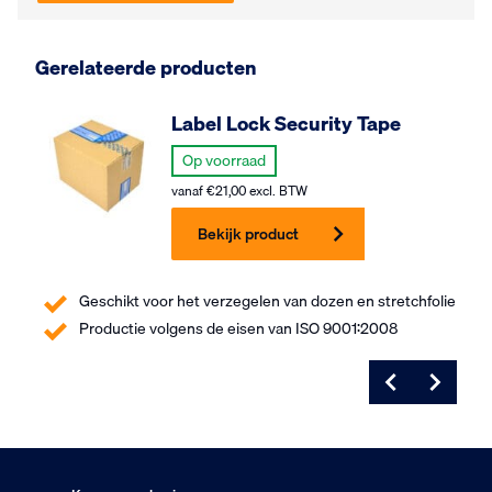
Gerelateerde producten
Label Lock Security Tape
Op voorraad
vanaf
€
21,00
excl. BTW
Bekijk product
Geschikt voor het verzegelen van dozen en stretchfolie
Productie volgens de eisen van ISO 9001:2008
Zondag besteld
Dinsdag in huis
9
Klanten geven ons
,5
Op basis van 453 beoordelingen