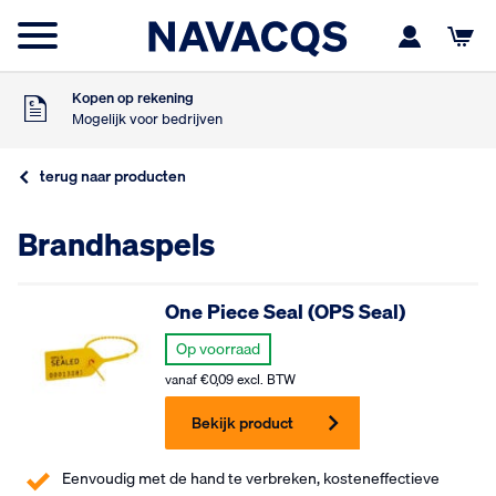
Zondag besteld
Dinsdag in huis
9
Klanten geven ons
,5
Op basis van 453 beoordelingen
Kopen op rekening
Mogelijk voor bedrijven
Gratis verzending
Vanaf €75,- excl. BTW
terug naar producten
Zondag besteld
Dinsdag in huis
9
Brandhaspels
Klanten geven ons
,5
Op basis van 453 beoordelingen
Kopen op rekening
Mogelijk voor bedrijven
One Piece Seal (OPS Seal)
Gratis verzending
Vanaf €75,- excl. BTW
Op voorraad
Zondag besteld
vanaf
€
0,09
excl. BTW
Dinsdag in huis
Bekijk product
Eenvoudig met de hand te verbreken, kosteneffectieve