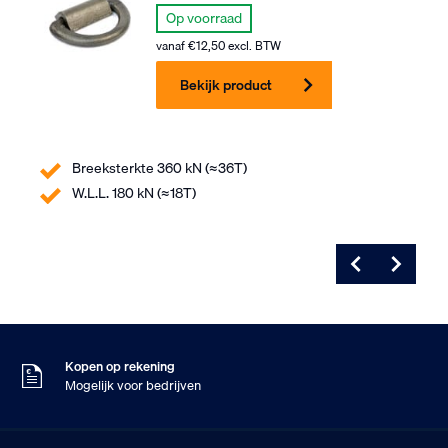
Op voorraad
vanaf
€
12,50
excl. BTW
Bekijk product
Breeksterkte 360 kN (≈36T)
W.L.L. 180 kN (≈18T)
Zondag besteld
Dinsdag in huis
9
Klanten geven ons
,5
Op basis van 453 beoordelingen
Kopen op rekening
Mogelijk voor bedrijven
Gratis verzending
Vanaf €75,- excl. BTW
Zondag besteld