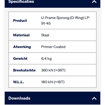
Specificaties
U-Frame Sjoroog (D-Ring) LP-
Product
91-45
Materiaal
Staal
Afwerking
Primer Coated
Gewicht
6,4 kg
Breeksterkte
360 kN (≈36T)
W.L.L.
180 kN (≈18T)
Downloads