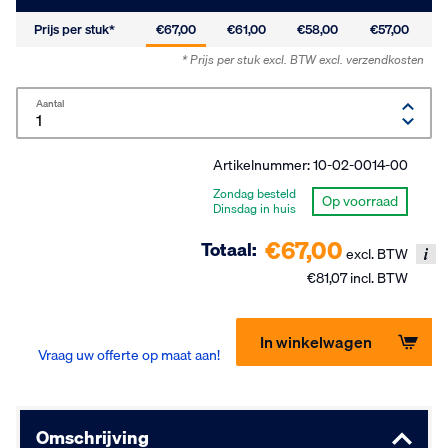
Prijs per stuk*
€67,00
€61,00
€58,00
€57,00
* Prijs per stuk excl. BTW
excl. verzendkosten
Aantal
Artikelnummer:
10-02-0014-00
Zondag besteld
Op voorraad
Dinsdag in huis
€67,00
Totaal:
excl. BTW
€81,07 incl. BTW
In winkelwagen
Vraag uw offerte op maat aan!
Omschrijving