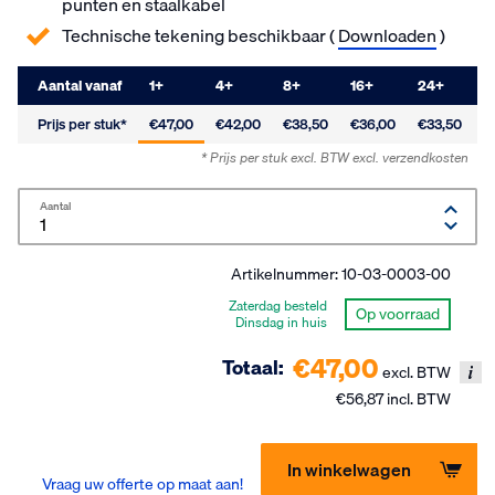
punten en staalkabel
Technische tekening beschikbaar (
Downloaden
)
Aantal vanaf
1
+
4
+
8
+
16
+
24
+
3
Prijs per stuk*
€47,00
€42,00
€38,50
€36,00
€33,50
€
* Prijs per stuk excl. BTW
excl. verzendkosten
Aantal
Artikelnummer:
10-03-0003-00
Zaterdag besteld
Op voorraad
Dinsdag in huis
€47,00
Totaal:
excl. BTW
€56,87 incl. BTW
In winkelwagen
Vraag uw offerte op maat aan!