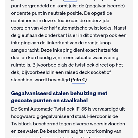
punt vergrendeld en komt juist de (gegalvaniseerde)
onderste punt in neutrale positie. De opgetilde
container is in deze situatie aan de onderzijde
voorzien van vier half automatische twist locks. Naast
de gleuf aan de onderkant is er in dit ontwerp ook een
inkeping aan de linkerkant van de oranje knop
aangebracht. Deze inkeping dient exact hetzelfde
doel en kan handig zijn in een situatie waar weinig
ruimte is. Bijvoorbeeld als de twistlock direct op het
dek, bijvoorbeeld in een raised deck socket of
stanchion, wordt bevestigd
(
foto 4
)
.
Gegalvaniseerd stalen behuizing met
gecoate punten en staalkabel
De Semi Automatic Twistlock IF-55 is vervaardigd uit
hoogwaardig gegalvaniseerd staal. Hierdoor is de
Twistlock beschermd tegen diverse weersinvloeden
en zeewater. De beschermlaag ter voorkoming van