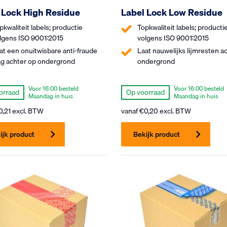
 Lock High Residue
Label Lock Low Residue
pkwaliteit labels; productie
Topkwaliteit labels; producti
lgens ISO 9001:2015
volgens ISO 9001:2015
at een onuitwisbare anti-fraude
Laat nauwelijks lijmresten a
ag achter op ondergrond
ondergrond
Voor 16:00 besteld
Voor 16:00 besteld
orraad
Op voorraad
Maandag in huis
Maandag in huis
0,21
excl. BTW
vanaf
€
0,20
excl. BTW
ijk product
Bekijk product