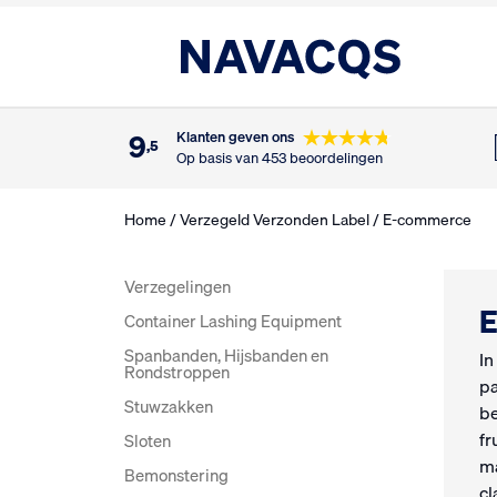
9
Klanten geven ons
,5
Op basis van 453 beoordelingen
Home
/
Verzegeld Verzonden Label
/ E-commerce
Verzegelingen
Container Lashing Equipment
Spanbanden, Hijsbanden en
In
Rondstroppen
pa
Stuwzakken
be
fr
Sloten
ma
Bemonstering
cl