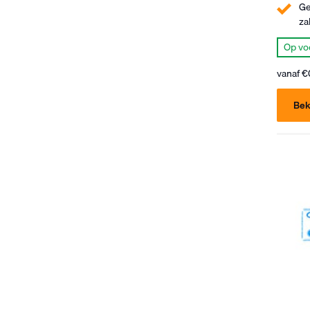
Ge
za
Op vo
vanaf
€
Bek