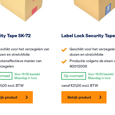
ity Tape SK-72
Label Lock Security Tape
schikt voor het verzegelen van
Geschikt voor het verzegele
zen en stretchfolie
dozen en stretchfolie
steneffectieve manier van
Productie volgens de eisen 
rzegelen
9001:2008
Voor 16:00 besteld
Voor 16:00 besteld
orraad
Op voorraad
Maandag in huis
Maandag in huis
11,00
excl. BTW
vanaf
€
21,00
excl. BTW
ijk product
Bekijk product