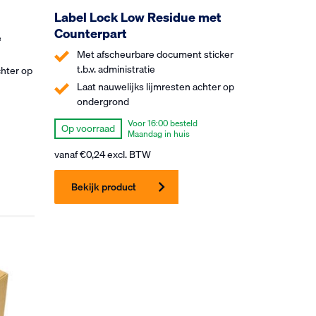
Label Lock Low Residue met
Counterpart
e
Met afscheurbare document sticker
t.b.v. administratie
chter op
Laat nauwelijks lijmresten achter op
ondergrond
Voor 16:00 besteld
Op voorraad
Maandag in huis
vanaf
€
0,24
excl. BTW
Bekijk product