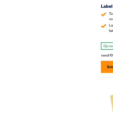
Label
To
vo
La
la
Op vo
vanaf
€
Bek