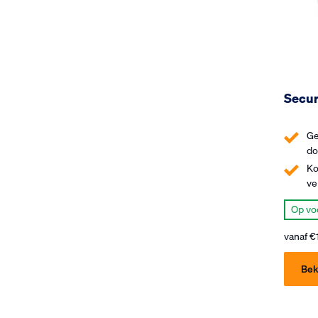
Secur
Ge
do
Ko
ve
Op vo
vanaf
€
Bek