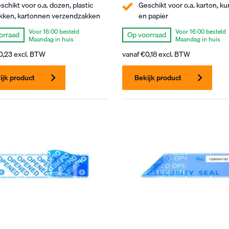
schikt voor o.a. dozen, plastic
Geschikt voor o.a. karton, ku
kken, kartonnen verzendzakken
en papier
Voor 16:00 besteld
Voor 16:00 besteld
orraad
Op voorraad
Maandag in huis
Maandag in huis
0,23
excl. BTW
vanaf
€
0,18
excl. BTW
ijk product
Bekijk product