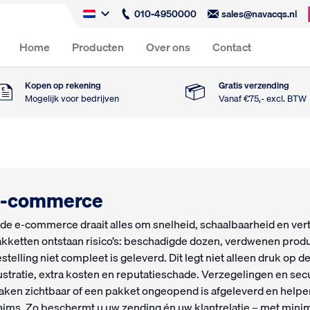
010-4950000
sales@navacqs.nl
Home
Producten
Over ons
Contact
Kopen op rekening
Gratis verzending
Mogelijk voor bedrijven
Vanaf €75,- excl. BTW
E-commerce
 de e-commerce draait alles om snelheid, schaalbaarheid en vert
kketten ontstaan risico’s: beschadigde dozen, verdwenen produ
stelling niet compleet is geleverd. Dit legt niet alleen druk op 
ustratie, extra kosten en reputatieschade. Verzegelingen en secu
ken zichtbaar of een pakket ongeopend is afgeleverd en helpen 
aims. Zo beschermt u uw zending én uw klantrelatie – met mini