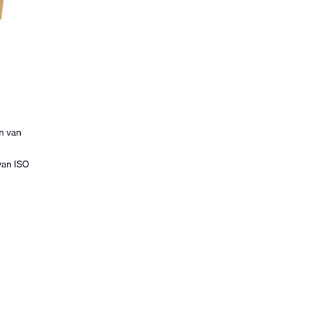
n van
van ISO