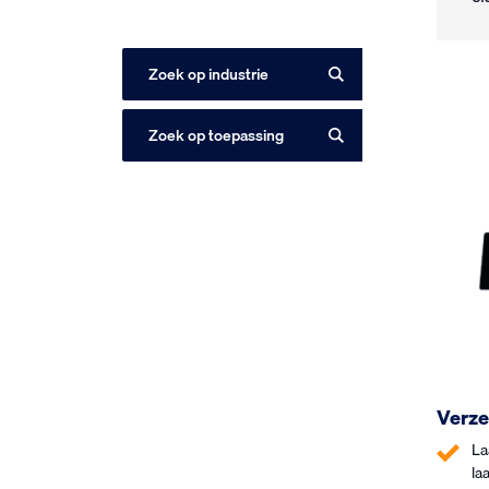
Zoek op industrie
Zoek op toepassing
Verze
La
la