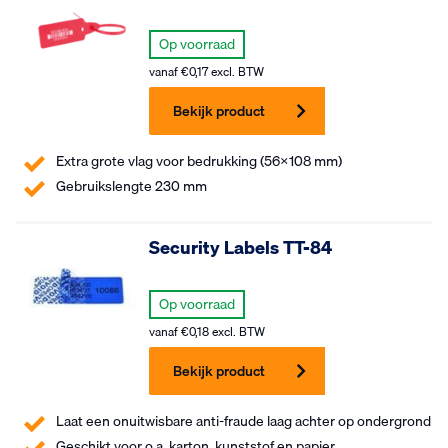
Op voorraad
vanaf
€
0,17
excl. BTW
Bekijk product
Extra grote vlag voor bedrukking (56x108 mm)
Gebruikslengte 230 mm
Security Labels TT-84
Op voorraad
vanaf
€
0,18
excl. BTW
Bekijk product
Laat een onuitwisbare anti-fraude laag achter op ondergrond
Geschikt voor o.a. karton, kunststof en papier