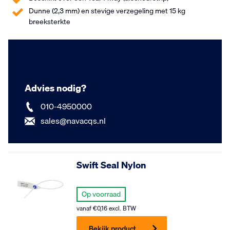
Dunne (2,3 mm) en stevige verzegeling met 15 kg
breeksterkte
Advies nodig?
010-4950000
sales@navacqs.nl
Swift Seal Nylon
Op voorraad
vanaf
€
0,16
excl. BTW
Bekijk product